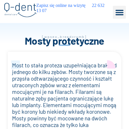
Zapisz się online na wizytę
22 632
13 07
Mosty protetyczne
[wpseo_breadcrumb]
Most to stała proteza uzupełniająca braki od
jednego do kilku zębów. Mosty tworzone są z
przęsła odtwarzającego czynność i kształt
utraconych zębów wraz z elementami
mocującymi je na filarach. Filarami są
naturalne zęby pacjenta ograniczające lukę
lub implanty. Elementami mocującymi mogą
być korony lub niekiedy wkłady koronowe.
Mosty powinny być mocowane na dwóch
filarach, co oznacza że tylko luka