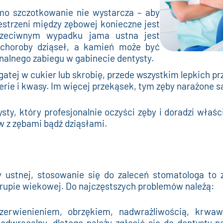
amo szczotkowanie nie wystarcza – aby
estrzeni między zębowej konieczne jest
przeciwnym wypadku jama ustna jest
 choroby dziąseł, a kamień może być
nalnego zabiegu w gabinecie dentysty.
atej w cukier lub skrobię, przede wszystkim lepkich p
erie i kwasy. Im więcej przekąsek, tym zęby narażone są
sty, który profesjonalnie oczyści zęby i doradzi właśc
 z zębami bądź dziąsłami.
y ustnej, stosowanie się do zaleceń stomatologa to 
grupie wiekowej. Do najczęstszych problemów należą:
czerwienieniem, obrzękiem, nadwrażliwością, krwa
dwracalny, dlatego należy zgłosić się do dentysty 