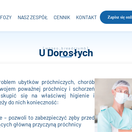
FOZY
NASZ ZESPÓŁ
CENNIK
KONTAKT
Zapisz się onl
U Dorosłych
[wpseo_breadcrumb]
roblem ubytków próchniczych, chorób
ozwojem poważnej próchnicy i schorzeń
 skupić się na właściwej higienie i
eży do nich konieczność:
e – pozwoli to zabezpieczyć zęby przed
ących główną przyczyną próchnicy