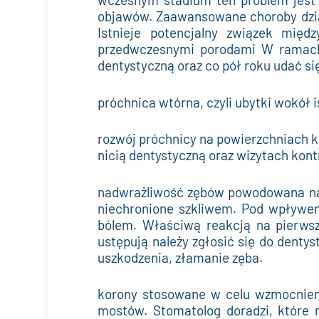
objawów. Zaawansowane choroby dziąs
Istnieje potencjalny związek mię
przedwczesnymi porodami W ramach 
dentystyczną oraz co pół roku udać si
próchnica wtórna, czyli ubytki wokół 
rozwój próchnicy na powierzchniach k
nicią dentystyczną oraz wizytach kont
nadwrażliwość zębów powodowana na
niechronione szkliwem. Pod wpływem
bólem. Właściwą reakcją na pierwsz
ustępują należy zgłosić się do denty
uszkodzenia, złamanie zęba.
korony stosowane w celu wzmocnien
mostów. Stomatolog doradzi, które