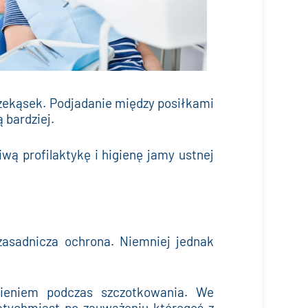
rzekąsek. Podjadanie między posiłkami
 bardziej.
iwą profilaktykę i higienę jamy ustnej
zasadnicza ochrona. Niemniej jednak
wieniem podczas szczotkowania. We
natychmiast po zauważeniu któregoś z