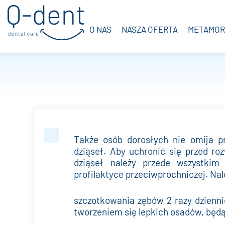
O NAS
NASZA OFERTA
METAMOR
Także osób dorosłych nie omija p
dziąseł. Aby uchronić się przed r
dziąseł należy przede wszystkim
profilaktyce przeciwpróchniczej. Nal
szczotkowania zębów 2 razy dzienni
tworzeniem się lepkich osadów, będ