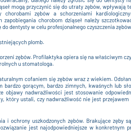
eł mogą przyczynić się do utraty zębów, wpływają te
dzy chorobami zębów a schorzeniami kardiologicz
zapobiegania chorobom dziąseł należy szczotkować 
ę do dentysty w celu profesjonalnego czyszczenia zębów 
istniejących plomb.
orzeni zębów. Profilaktyka opiera się na właściwym cz
rolnych u stomatologa.
turalnym cofaniem się zębów wraz z wiekiem. Odsłan
 bardzo gorącym, bardzo zimnych, kwaśnych lub sło
e objawy nadwrażliwości jest stosowanie odpowiedni
sty, który ustali, czy nadwrażliwość nie jest przejawe
ia i ochrony uszkodzonych zębów. Brakujące zęby są
 rozwiązanie jest najodpowiedniejsze w konkretnym 