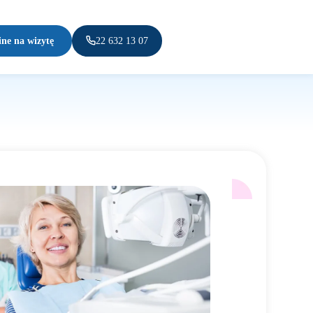
ine na wizytę
22 632 13 07