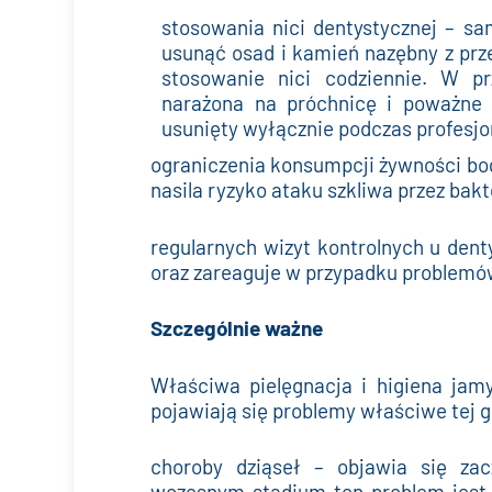
stosowania nici dentystycznej – s
usunąć osad i kamień nazębny z prz
stosowanie nici codziennie. W 
narażona na próchnicę i poważne
usunięty wyłącznie podczas profesjo
ograniczenia konsumpcji żywności bog
nasila ryzyko ataku szkliwa przez bakt
regularnych wizyt kontrolnych u denty
oraz zareaguje w przypadku problemów
Szczególnie ważne
Właściwa pielęgnacja i higiena jam
pojawiają się problemy właściwe tej 
choroby dziąseł – objawia się za
wczesnym stadium ten problem jest o