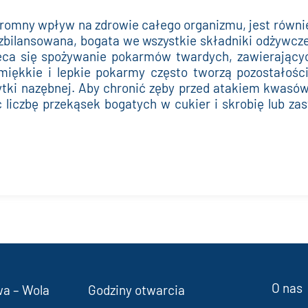
romny wpływ na zdrowie całego organizmu, jest równie
 zbilansowana, bogata we wszystkie składniki odżywcz
aleca się spożywanie pokarmów twardych, zawierający
miękkie i lepkie pokarmy często tworzą pozostałośc
tki nazębnej. Aby chronić zęby przed atakiem kwasów
 liczbę przekąsek bogatych w cukier i skrobię lub za
O nas
wa – Wola
Godziny otwarcia