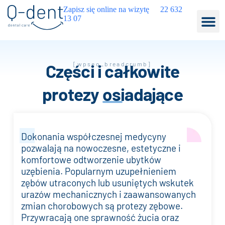
Zapisz się online na wizytę
22 632
13 07
Części i całkowite
[wpseo_breadcrumb]
protezy osiadające
Dokonania współczesnej medycyny
pozwalają na nowoczesne, estetyczne i
komfortowe odtworzenie ubytków
uzębienia. Popularnym uzupełnieniem
zębów utraconych lub usuniętych wskutek
urazów mechanicznych i zaawansowanych
zmian chorobowych są protezy zębowe.
Przywracają one sprawność żucia oraz